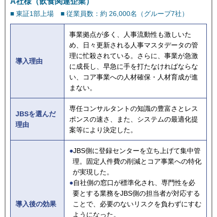
A社様（飲食関連企業）
■ 東証1部上場 ■ 従業員数：約 26,000名（グループ7社）
事業拠点が多く、人事流動性も激しいた
め、日々更新される人事マスタデータの管
理に忙殺されている。さらに、事業が急激
導入理由
に成長し、早急に手を打たなければならな
い、コア事業への人材確保・人材育成が進
まない。
専任コンサルタントの知識の豊富さとレス
JBSを選んだ
ポンスの速さ、また、システムの最適化提
理由
案等により決定した。
●
JBS側に登録センターを立ち上げて集中管
理。固定人件費の削減とコア事業への特化
が実現した。
●
自社側の窓口が標準化され、専門性を必
要とする業務をJBS側の担当者が対応する
導入後の効果
ことで、必要のないリスクを負わずにすむ
ようになった。